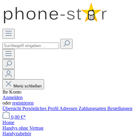
Menü schließen
Ihr Konto
Anmelden
oder
registrieren
Übersicht
Persönliches Profil
Adressen
Zahlungsarten
Bestellungen
0,00 €*
Home
Handys ohne Vertrag
Handyzubehör