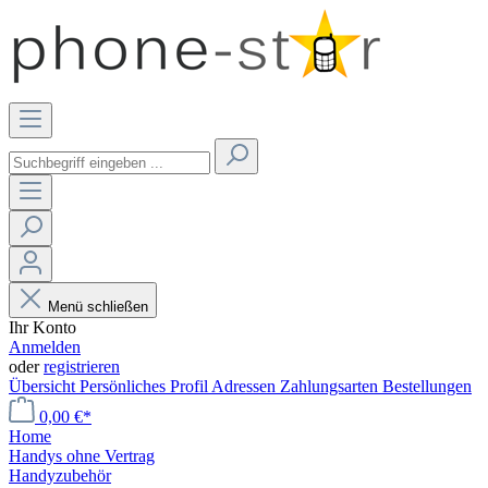
Menü schließen
Ihr Konto
Anmelden
oder
registrieren
Übersicht
Persönliches Profil
Adressen
Zahlungsarten
Bestellungen
0,00 €*
Home
Handys ohne Vertrag
Handyzubehör