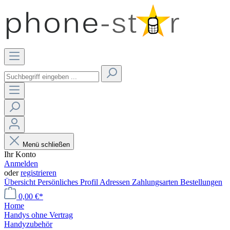
Menü schließen
Ihr Konto
Anmelden
oder
registrieren
Übersicht
Persönliches Profil
Adressen
Zahlungsarten
Bestellungen
0,00 €*
Home
Handys ohne Vertrag
Handyzubehör