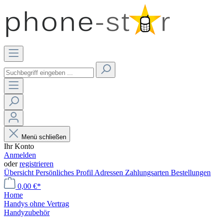
Menü schließen
Ihr Konto
Anmelden
oder
registrieren
Übersicht
Persönliches Profil
Adressen
Zahlungsarten
Bestellungen
0,00 €*
Home
Handys ohne Vertrag
Handyzubehör