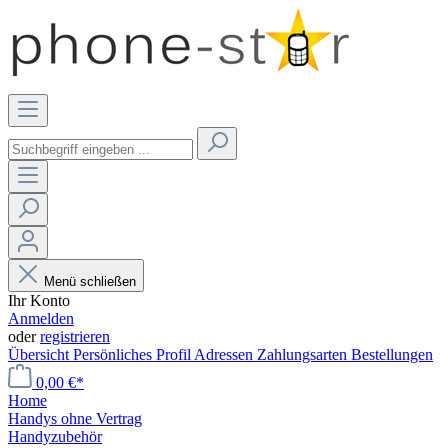
Menü schließen
Ihr Konto
Anmelden
oder
registrieren
Übersicht
Persönliches Profil
Adressen
Zahlungsarten
Bestellungen
0,00 €*
Home
Handys ohne Vertrag
Handyzubehör