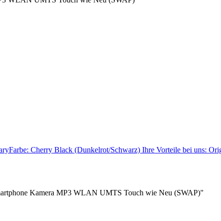
ryFarbe: Cherry Black (Dunkelrot/Schwarz) Ihre Vorteile bei uns: O
 Smartphone Kamera MP3 WLAN UMTS Touch wie Neu (SWAP)"