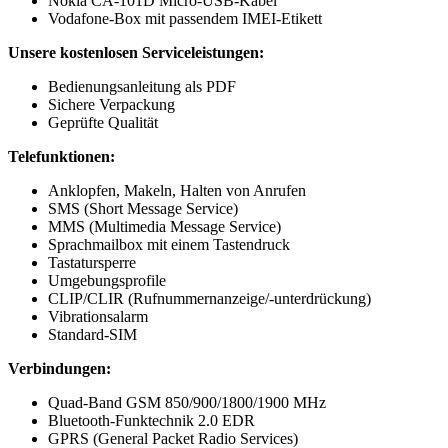
Nokia CA-101D Micro-USB-Kabel
Vodafone-Box mit passendem IMEI-Etikett
Unsere kostenlosen Serviceleistungen:
Bedienungsanleitung als PDF
Sichere Verpackung
Geprüfte Qualität
Telefunktionen:
Anklopfen, Makeln, Halten von Anrufen
SMS (Short Message Service)
MMS (Multimedia Message Service)
Sprachmailbox mit einem Tastendruck
Tastatursperre
Umgebungsprofile
CLIP/CLIR (Rufnummernanzeige/-unterdrückung)
Vibrationsalarm
Standard-SIM
Verbindungen:
Quad-Band GSM 850/900/1800/1900 MHz
Bluetooth-Funktechnik 2.0 EDR
GPRS (General Packet Radio Services)