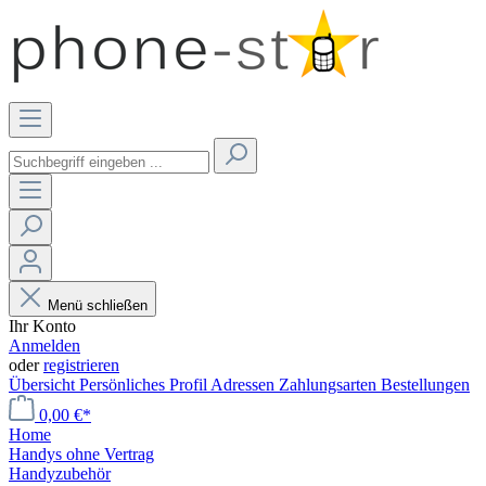
Menü schließen
Ihr Konto
Anmelden
oder
registrieren
Übersicht
Persönliches Profil
Adressen
Zahlungsarten
Bestellungen
0,00 €*
Home
Handys ohne Vertrag
Handyzubehör