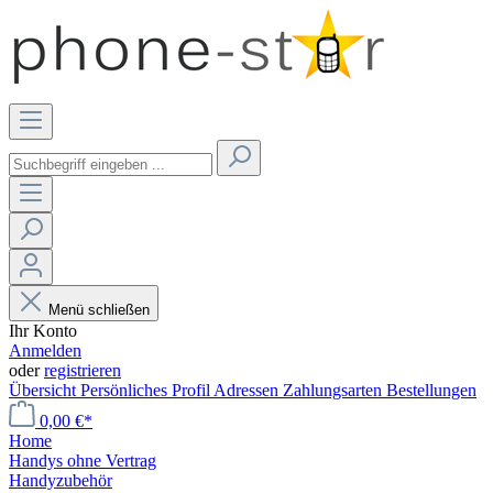
Menü schließen
Ihr Konto
Anmelden
oder
registrieren
Übersicht
Persönliches Profil
Adressen
Zahlungsarten
Bestellungen
0,00 €*
Home
Handys ohne Vertrag
Handyzubehör