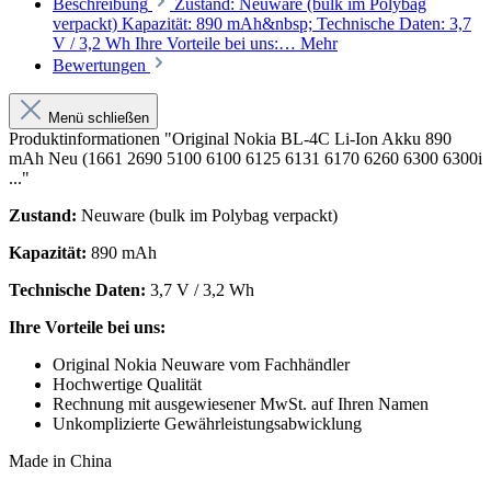
Beschreibung
Zustand: Neuware (bulk im Polybag
verpackt) Kapazität: 890 mAh&nbsp; Technische Daten: 3,7
V / 3,2 Wh Ihre Vorteile bei uns:…
Mehr
Bewertungen
Menü schließen
Produktinformationen "Original Nokia BL-4C Li-Ion Akku 890
mAh Neu (1661 2690 5100 6100 6125 6131 6170 6260 6300 6300i
..."
Zustand:
Neuware (bulk im Polybag verpackt)
Kapazität:
890 mAh
Technische Daten:
3,7 V / 3,2 Wh
Ihre Vorteile bei uns:
Original Nokia Neuware vom Fachhändler
Hochwertige Qualität
Rechnung mit ausgewiesener MwSt. auf Ihren Namen
Unkomplizierte Gewährleistungsabwicklung
Made in China