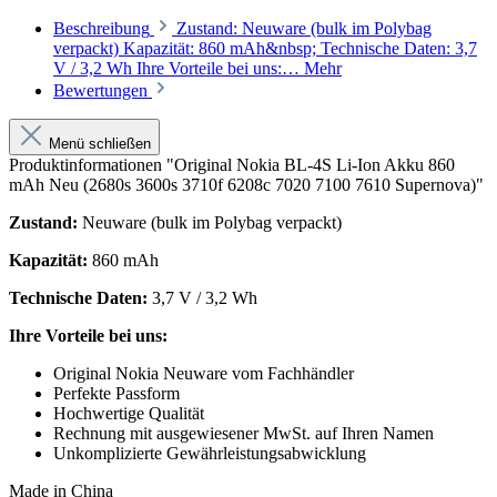
Beschreibung
Zustand: Neuware (bulk im Polybag
verpackt) Kapazität: 860 mAh&nbsp; Technische Daten: 3,7
V / 3,2 Wh Ihre Vorteile bei uns:…
Mehr
Bewertungen
Menü schließen
Produktinformationen "Original Nokia BL-4S Li-Ion Akku 860
mAh Neu (2680s 3600s 3710f 6208c 7020 7100 7610 Supernova)"
Zustand:
Neuware (bulk im Polybag verpackt)
Kapazität:
860 mAh
Technische Daten:
3,7 V / 3,2 Wh
Ihre Vorteile bei uns:
Original Nokia Neuware vom Fachhändler
Perfekte Passform
Hochwertige Qualität
Rechnung mit ausgewiesener MwSt. auf Ihren Namen
Unkomplizierte Gewährleistungsabwicklung
Made in China