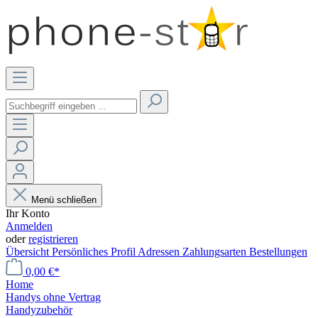
Menü schließen
Ihr Konto
Anmelden
oder
registrieren
Übersicht
Persönliches Profil
Adressen
Zahlungsarten
Bestellungen
0,00 €*
Home
Handys ohne Vertrag
Handyzubehör