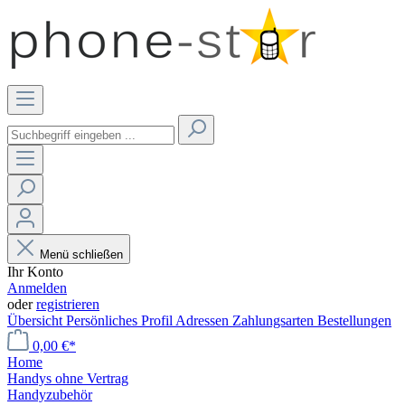
Menü schließen
Ihr Konto
Anmelden
oder
registrieren
Übersicht
Persönliches Profil
Adressen
Zahlungsarten
Bestellungen
0,00 €*
Home
Handys ohne Vertrag
Handyzubehör