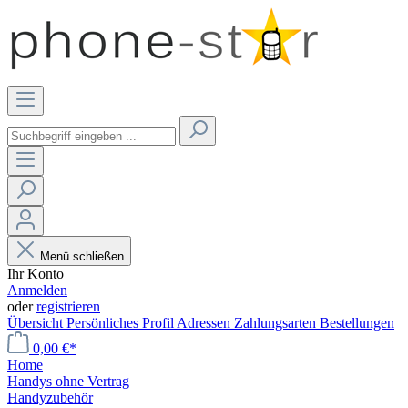
Menü schließen
Ihr Konto
Anmelden
oder
registrieren
Übersicht
Persönliches Profil
Adressen
Zahlungsarten
Bestellungen
0,00 €*
Home
Handys ohne Vertrag
Handyzubehör