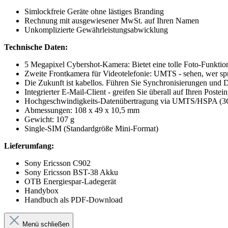
Simlockfreie Geräte ohne lästiges Branding
Rechnung mit ausgewiesener MwSt. auf Ihren Namen
Unkomplizierte Gewährleistungsabwicklung
Technische Daten:
5 Megapixel Cybershot-Kamera: Bietet eine tolle Foto-Funktion
Zweite Frontkamera für Videotelefonie: UMTS - sehen, wer spri
Die Zukunft ist kabellos. Führen Sie Synchronisierungen und 
Integrierter E-Mail-Client - greifen Sie überall auf Ihren Poste
Hochgeschwindigkeits-Datenübertragung via UMTS/HSPA (3
Abmessungen: 108 x 49 x 10,5 mm
Gewicht: 107 g
Single-SIM (Standardgröße Mini-Format)
Lieferumfang:
Sony Ericsson C902
Sony Ericsson BST-38 Akku
OTB Energiespar-Ladegerät
Handybox
Handbuch als PDF-Download
Menü schließen