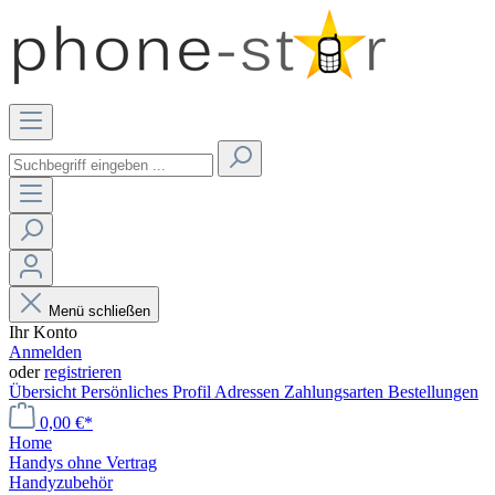
Menü schließen
Ihr Konto
Anmelden
oder
registrieren
Übersicht
Persönliches Profil
Adressen
Zahlungsarten
Bestellungen
0,00 €*
Home
Handys ohne Vertrag
Handyzubehör