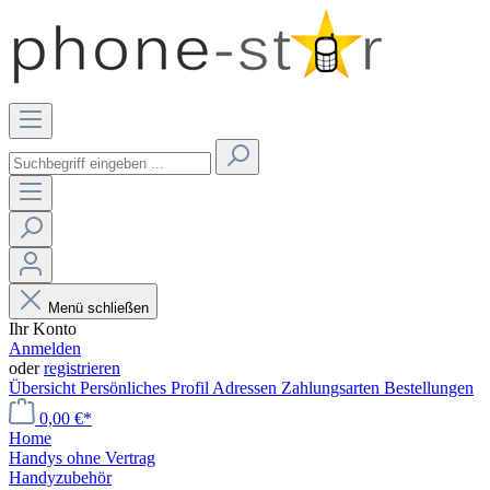
Menü schließen
Ihr Konto
Anmelden
oder
registrieren
Übersicht
Persönliches Profil
Adressen
Zahlungsarten
Bestellungen
0,00 €*
Home
Handys ohne Vertrag
Handyzubehör