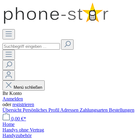
Menü schließen
Ihr Konto
Anmelden
oder
registrieren
Übersicht
Persönliches Profil
Adressen
Zahlungsarten
Bestellungen
0,00 €*
Home
Handys ohne Vertrag
Handyzubehör